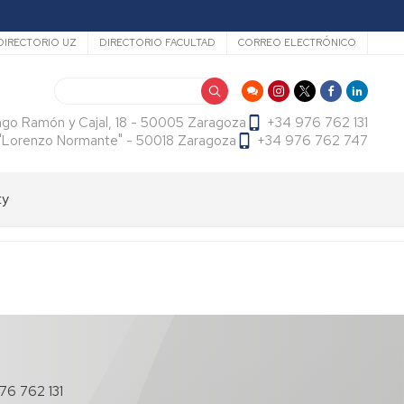
ecundario
DIRECTORIO UZ
DIRECTORIO FACULTAD
CORREO ELECTRÓNICO
Search
ago Ramón y Cajal, 18 - 50005 Zaragoza
+34 976 762 131
f. "Lorenzo Normante" - 50018 Zaragoza
+34 976 762 747
ty
76 762 131