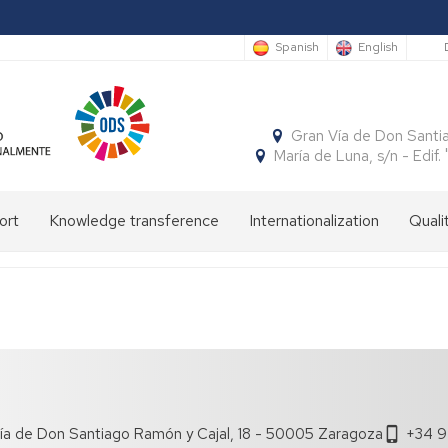
S
Spanish
English
Gran Vía de Don Santi
María de Luna, s/n - Edi
ort
Knowledge transference
Internationalization
Quali
Cátedras
International
Incoming
mobility
students
Publicaciones
El
Semestre
National
Outgoing
Programa
Económico
mobility
students
SICUE
Patrón
Insignias
y
de
de
Empresarial
la
honor
Facultad
Cuadernos
Concursos
ía de Don Santiago Ramón y Cajal, 18 - 50005 Zaragoza
+34 9
Aragoneses
Grupos