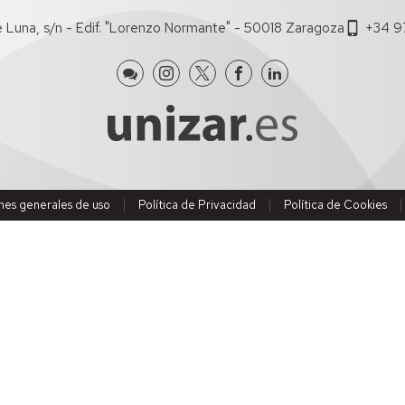
de
de
e Luna, s/n - Edif. "Lorenzo Normante" - 50018 Zaragoza
+34 9
Economía
investigación
Documentos
de
Trabajo
nes generales de uso
Política de Privacidad
Política de Cookies