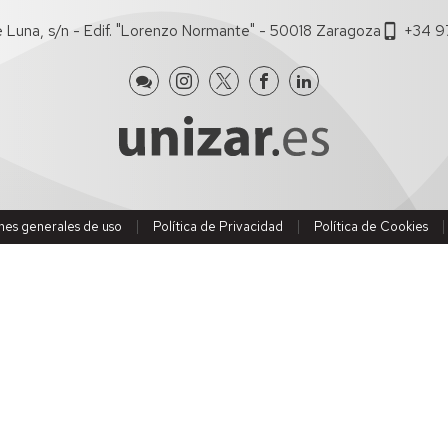
de
de
e Luna, s/n - Edif. "Lorenzo Normante" - 50018 Zaragoza
+34 9
Economía
investigación
Documentos
de
Trabajo
nes generales de uso
Política de Privacidad
Política de Cookies