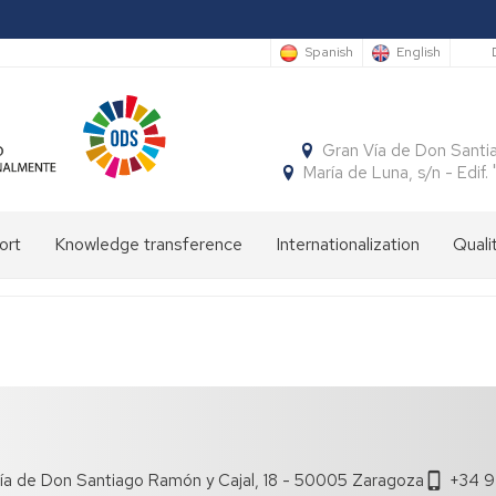
S
Spanish
English
Gran Vía de Don Santi
María de Luna, s/n - Edi
ort
Knowledge transference
Internationalization
Quali
Cátedras
International
Incoming
mobility
students
Publicaciones
El
Semestre
National
Outgoing
Programa
Económico
mobility
students
SICUE
Patrón
Insignias
y
de
de
Empresarial
la
honor
Facultad
Cuadernos
Concursos
ía de Don Santiago Ramón y Cajal, 18 - 50005 Zaragoza
+34 9
Aragoneses
Grupos