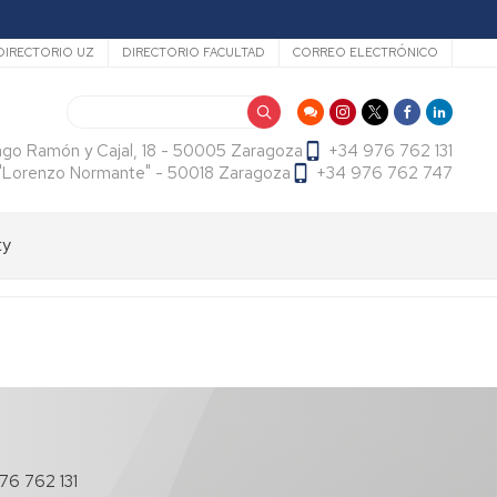
ecundario
DIRECTORIO UZ
DIRECTORIO FACULTAD
CORREO ELECTRÓNICO
Search
ago Ramón y Cajal, 18 - 50005 Zaragoza
+34 976 762 131
f. "Lorenzo Normante" - 50018 Zaragoza
+34 976 762 747
ty
76 762 131