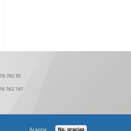
76 762 131
76 762 747
Aceptar
No, gracias