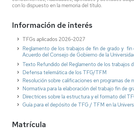
con lo dispuesto en la memoria del título.
de
Cursos
Administración
Concierge
Modificación
créditos
Adelanto
Cero
y
de
de
Información de interés
Servicios
matrícula
IT
convocatoria
Trabajo
Plan
Service
fin
de
Delegación
de
Revisión
TFGs aplicados 2026-2027
Orientación
de
Library
grado
de
Universitaria
estudiantes
y
exámenes
Reglamento de los trabajos de fin de grado y fin
(POU)
máster
Secretariat
Acuerdo del Consejo de Gobierno de la Universida
University
Evaluación
Texto Refundido del Reglamento de los trabajos de
Egresados
Departments
por
Reprographic
Defensa telemática de los TFG/TFM
compensación
Service
Deportes
curricular
Resolución sobre calificaciones en programas de m
Normativa para la elaboración del trabajo fin de 
Directrices sobre la estructura y el formato del 
Guía para el depósito de TFG / TFM en la Univer
Matrícula