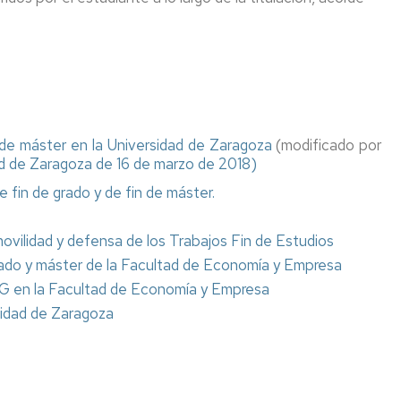
de
de
Economía
investigación
Documentos
de
Trabajo
 de máster en la Universidad de Zaragoza
(modificado por
d de Zaragoza de 16 de marzo de 2018)
 fin de grado y de fin de máster.
ovilidad y defensa de los Trabajos Fin de Estudios
grado y máster de la Facultad de Economía y Empresa
TFG en la Facultad de Economía y Empresa
sidad de Zaragoza