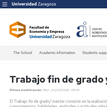
The School
Academic information
Students supp
Greetings
Permanencia
Olimpiada
from
de
the
Economía
Matrícula
Modalidades
Trabajo fin de grado
Dean
de
matrícula
Presentación
Precios
Dean's
a
públicos
Última modificación
Mon , 20/07/2026 - 09:43
Team
alumnos
Cita
de
previa
Exámenes
Convocatorias
El Trabajo fin de grado/ máster consiste en la realizac
nuevo
Representative
y
de
conocimientos, habilidades, aptitudes y actitudes adquiri
ingreso
Bodies
automatrícula
examen
Reconocimiento