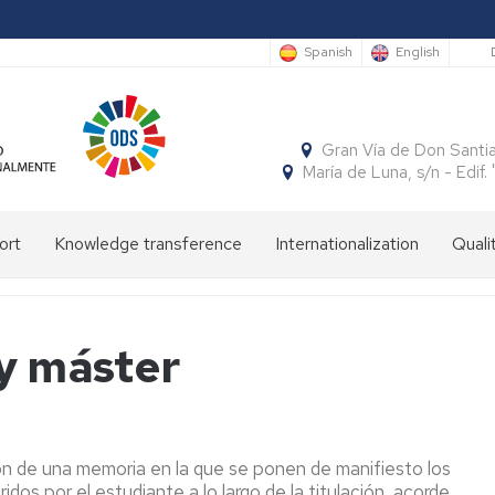
S
Spanish
English
Gran Vía de Don Santi
María de Luna, s/n - Edi
ort
Knowledge transference
Internationalization
Quali
Cátedras
International
Incoming
mobility
students
Publicaciones
El
 y máster
Semestre
National
Outgoing
Programa
Económico
mobility
students
SICUE
Patrón
Insignias
y
de
de
Empresarial
la
honor
Facultad
ión de una memoria en la que se ponen de manifiesto los
Cuadernos
Concursos
dos por el estudiante a lo largo de la titulación, acorde
Aragoneses
Grupos