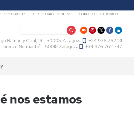
ecundario
DIRECTORIO UZ
DIRECTORIO FACULTAD
CORREO ELECTRÓNICO
Search
ago Ramón y Cajal, 18 - 50005 Zaragoza
+34 976 762 131
f. "Lorenzo Normante" - 50018 Zaragoza
+34 976 762 747
ty
ué nos estamos