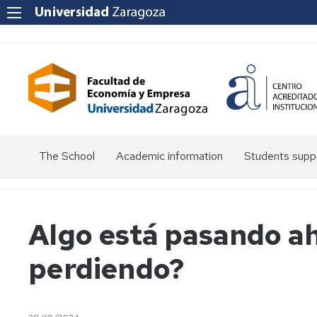
The School
Academic information
Students supp
Greetings
Permanencia
Olimpiada
from
de
the
Economía
Matrícula
Modalidades
Algo está pasando ah
Dean
de
matrícula
Presentación
Precios
perdiendo?
Dean's
a
públicos
Team
alumnos
Cita
de
previa
Exámenes
Convocatorias
nuevo
Representative
y
de
ingreso
Bodies
automatrícula
examen
Reconocimiento