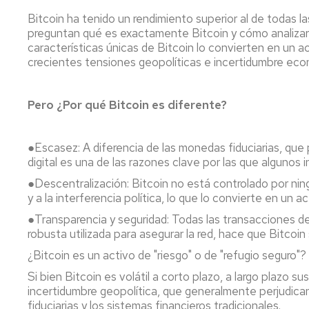
Bitcoin ha tenido un rendimiento superior al de todas l
preguntan qué es exactamente Bitcoin y cómo analizarlo
características únicas de Bitcoin lo convierten en un 
crecientes tensiones geopolíticas e incertidumbre eco
Pero ¿Por qué Bitcoin es diferente?
●Escasez: A diferencia de las monedas fiduciarias, que 
digital es una de las razones clave por las que algunos 
●Descentralización: Bitcoin no está controlado por ning
y a la interferencia política, lo que lo convierte en un 
●Transparencia y seguridad: Todas las transacciones de 
robusta utilizada para asegurar la red, hace que Bitcoi
¿Bitcoin es un activo de "riesgo" o de "refugio seguro"?
Si bien Bitcoin es volátil a corto plazo, a largo plazo 
incertidumbre geopolítica, que generalmente perjudican 
fiduciarias y los sistemas financieros tradicionales.