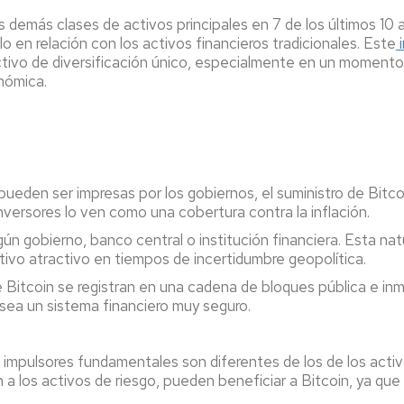
as demás clases de activos principales en 7 de los últimos 10
 en relación con los activos financieros tradicionales. Este
i
activo de diversificación único, especialmente en un momento
nómica.
pueden ser impresas por los gobiernos, el suministro de Bitco
inversores lo ven como una cobertura contra la inflación.
ún gobierno, banco central o institución financiera. Esta nat
activo atractivo en tiempos de incertidumbre geopolítica.
Bitcoin se registran en una cadena de bloques pública e inmu
n sea un sistema financiero muy seguro.
sus impulsores fundamentales son diferentes de los de los act
a los activos de riesgo, pueden beneficiar a Bitcoin, ya que