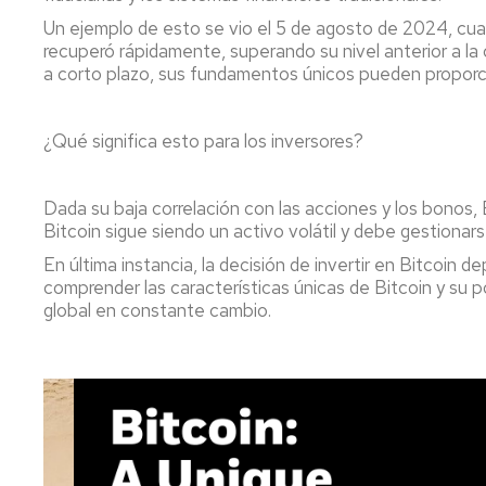
Un ejemplo de esto se vio el 5 de agosto de 2024, cuand
recuperó rápidamente, superando su nivel anterior a la 
a corto plazo, sus fundamentos únicos pueden proporcio
¿Qué significa esto para los inversores?
Dada su baja correlación con las acciones y los bonos, 
Bitcoin sigue siendo un activo volátil y debe gestiona
En última instancia, la decisión de invertir en Bitcoin d
comprender las características únicas de Bitcoin y su 
global en constante cambio.