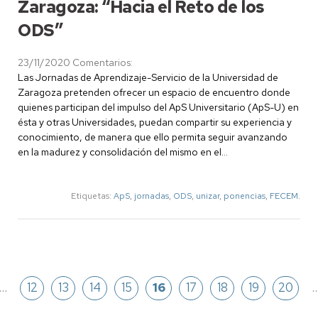
Zaragoza: “Hacia el Reto de los
ODS”
23/11/2020
Comentarios:
Las Jornadas de Aprendizaje-Servicio de la Universidad de
Zaragoza pretenden ofrecer un espacio de encuentro donde
quienes participan del impulso del ApS Universitario (ApS-U) en
ésta y otras Universidades, puedan compartir su experiencia y
conocimiento, de manera que ello permita seguir avanzando
en la madurez y consolidación del mismo en el…
Etiquetas:
ApS
,
jornadas
,
ODS
,
unizar
,
ponencias
,
FECEM.
Pagination
s
…
Page
12
Page
13
Page
14
Page
15
Page
16
Page
17
Page
18
Page
19
Page
20