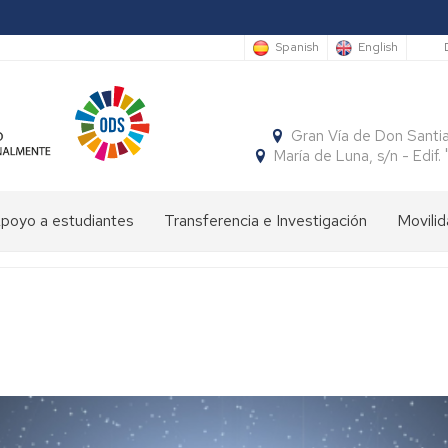
S
Spanish
English
Gran Vía de Don Santi
María de Luna, s/n - Edi
poyo a estudiantes
Transferencia e Investigación
Movilid
limpiada
Cátedras
Movili
Estudi
e
Interna
Entran
conomía
SocialFECEM
Movili
Estudi
Progr
resentación
Nacion
Salient
SICUE
Publicaciones
El
Semestre
uturos
Económico
Estudi
Patrón
Insignias
studiantes
y
Salient
de
de
Empresarial
Tutoria
la
Honor
resentación
Acuer
Facultad