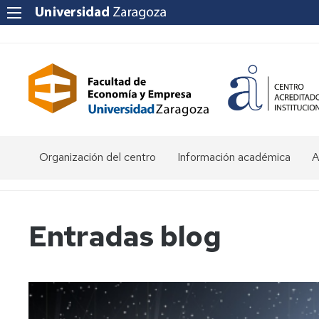
Organización del centro
Información académica
A
Saludo
Admisión
O
de
d
la
E
Becas
Entradas blog
Decana
y
ayudas
P
Equipo
al
a
Decanal
estudio
f
e
Órganos
Matrícula
Matrícula
de
por
P