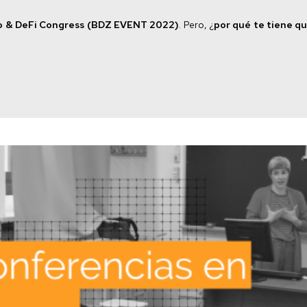
niversa
o & DeFi Congress (BDZ EVENT 2022)
. Pero, ¿
por qué te tiene qu
nternational
eek
gresados
xperiencias
rofesionales
alidas
rofesionales
eportes