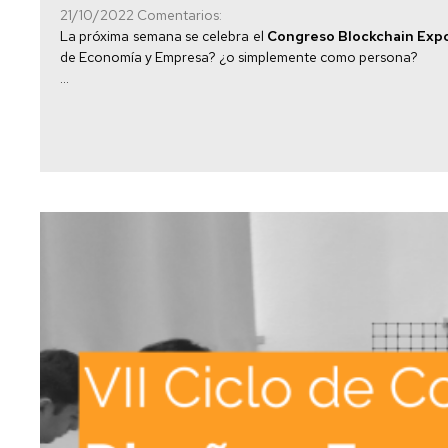
U
por
de
21/10/2022
Comentarios:
cambio
exámenes
Trabajo
La próxima semana se celebra el
Congreso Blockchain Exp
de
I
fin
de Economía y Empresa? ¿o simplemente como persona?
opción
W
de
Evaluación
...
grado
por
E
y
compensación
y
máster
curricular
E
P
Título
y
S
SET
p
Certificados
D